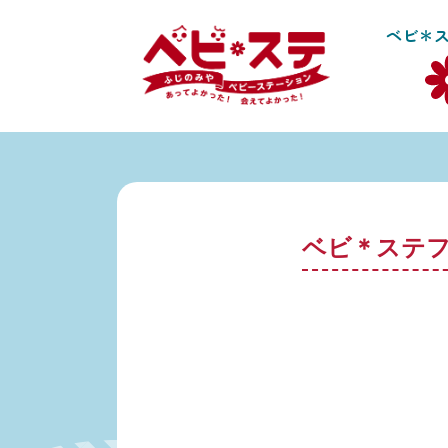
Skip
ベビ＊
to
content
ベビ＊ステ