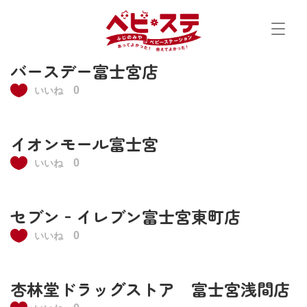
Skip
to
content
バースデー富士宮店
0
いいね
イオンモール富士宮
0
いいね
セブン‐イレブン富士宮東町店
0
いいね
杏林堂ドラッグストア 富士宮浅間店