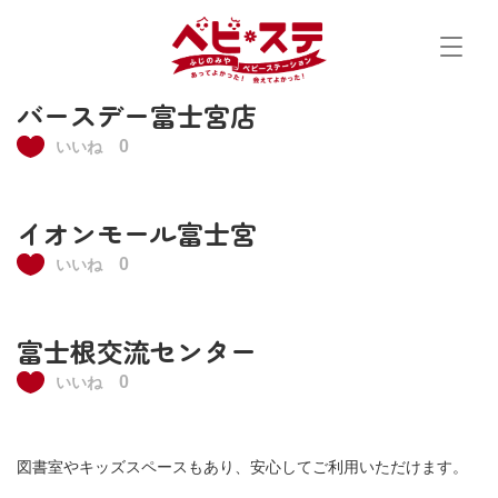
Skip
to
content
バースデー富士宮店
0
いいね
イオンモール富士宮
0
いいね
富士根交流センター
0
いいね
図書室やキッズスペースもあり、安心してご利用いただけます。