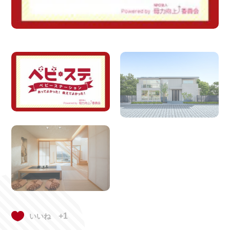
授乳スペー
ミルクのお
紙おむつ
離乳食
ス
湯
おむつ交換
ベビーキー
チェンジン
ベビーカー
台
プ
グボード
OK
エリアで探す
+1
いいね