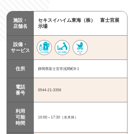
施設・
セキスイハイム東海（株） 富士宮展
店舗名
示場
設備・
サービス
浅間大社周辺エリア
住所
静岡県富士宮市浅間町8-1
朝霧高原・北部エリア
市内南部
市内中部
電話
0544-21-3356
番号
芝川・柚野エリア
富士山エリア
利用
その他市外
可能
10:00～17:30（水木休）
時間