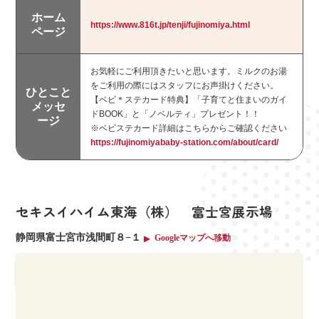
ホーム
https://www.816t.jp/tenji/fujinomiya.html
キーワードで探す
ページ
お気軽にご利用頂きたいと思います。ミルクのお湯
をご利用の際にはスタッフにお声掛けください。
ひとこと
【ベビ＊ステカード特典】「子育てと住まいのガイ
メッセ
ドBOOK」と「ノベルティ」プレゼント！！
ージ
※ベビステカード詳細はこちらからご確認ください
https://fujinomiyababy-station.com/about/card/
セキスイハイム東海（株） 富士宮展示場
静岡県富士宮市浅間町８−１