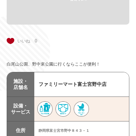
授乳スペー
ミルクのお
紙おむつ
離乳食
ス
湯
0
いいね
おむつ交換
ベビーキー
チェンジン
ベビーカー
白尾山公園、野中東公園に行くならここが便利！
台
プ
グボード
OK
施設・
ファミリーマート富士宮野中店
店舗名
エリアで探す
設備・
サービス
住所
静岡県富士宮市野中８４３－１