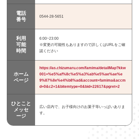
電話
0544-28-5651
番号
利用
6:00~23:00
可能
※変更の可能性もありますので詳しくはURLをご確
時間
認ください
浅間大社周辺エリア
https://as.chizumaru.com/famima/detailMap?kkw
朝霧高原・北部エリア
ホーム
001=%e5%af%8c%e5%a3%ab%e5%ae%ae%e
ページ
9%87%8e%e4%b8%ad&account=famima&accm
市内南部
d=0&c2=1&bitemtype=0&bid=22617&pgret=2
市内中部
芝川・柚野エリア
ひとこと
富士山エリア
広い店内で、お子様向けのお菓子等いっぱいありま
メッセ
す。
その他市外
ージ