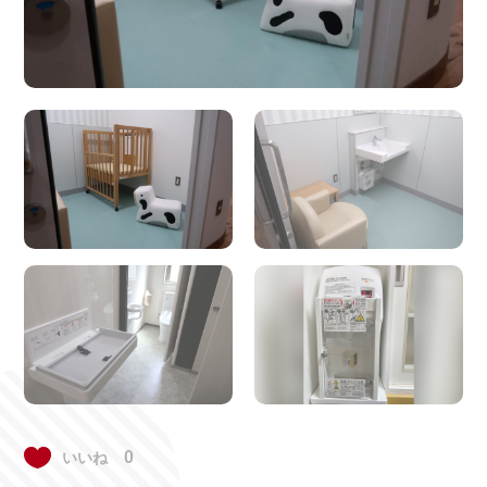
授乳スペー
ミルクのお
紙おむつ
離乳食
ス
湯
おむつ交換
ベビーキー
チェンジン
ベビーカー
台
プ
グボード
OK
エリアで探す
0
いいね