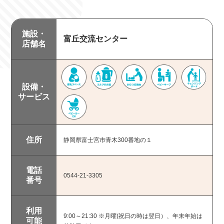
施設・
富丘交流センター
店舗名
設備・
サービス
浅間大社周辺エリア
朝霧高原・北部エリア
市内南部
住所
静岡県富士宮市青木300番地の１
市内中部
芝川・柚野エリア
電話
富士山エリア
0544-21-3305
番号
その他市外
利用
9:00～21:30 ※月曜(祝日の時は翌日）、年末年始は
可能