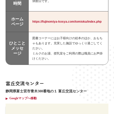
休館日です。
時間
キーワードで探す
ホーム
https://fujinomiya-kosya.com/tomioka/index.php
ページ
図書コーナーにはお子様向けの絵本のほか、おもち
ひとこと
ゃもあります。充実した施設でゆっくり過ごしてく
メッセ
ださい。
ージ
ミルクのお湯、授乳室をご利用の際は職員にお声掛
けください。
富丘交流センター
静岡県富士宮市青木300番地の１ 富丘交流センター